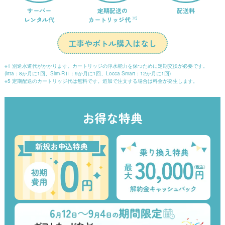
サーバー
定期配送の
配送料
レンタル代
カートリッジ代
※5
工事やボトル購入はなし
※1 別途水道代がかかります。カートリッジの浄水能力を保つために定期交換が必要です。
(litta：8か月に1回、Slim-RⅡ：9か月に1回、Locca Smart：12か月に1回)
※5 定期配送のカートリッジ代は無料です。追加で注文する場合は料金が発生します。
お得な特典