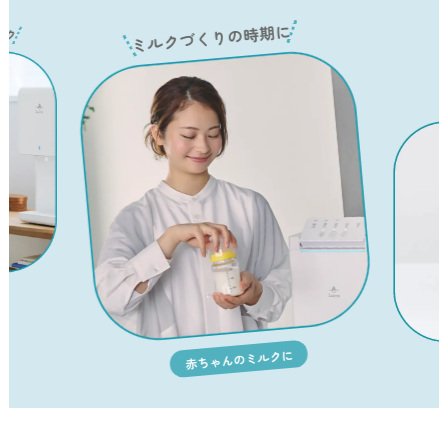
冷水もす
ミルクづくりの時期に
赤ちゃんのミルクに
お風