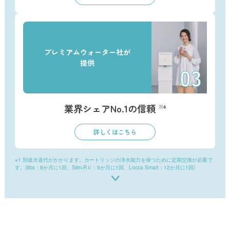
プレミアムウォーター社が
提供
業界シェアNo.1の信頼
※4
詳しくはこちら
※1 別途水道代がかかります。カートリッジの浄水能力を保つために定期交換が必要で
す。(litta：8か月に1回、Slim-RⅡ：9か月に1回、Locca Smart：12か月に1回)
※2 プレミアムウォーターを含む浄水型ウォーターサーバーを取扱う6社のうち、以下
の条件で比較し最安の月額利用料との差が10%未満で あったため本表記を使用。
【比較条件】水道水を注いで使用する方式のウォーターサーバーのうち、月額利用料が
原則定額制のもの/当社対象製品：litta/2026年4月時点
※3 当社を含む浄水型ウォーターサーバーを取扱う6社のうち水道水を注いで使用する
方式のウォーターサーバーで比較。（2025年1月現在）
※4 日本流通産業新聞社調べ（2025年12月末時点）