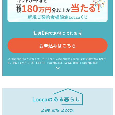
0
初月
円でお得にはじめる
お申込みはこちら
※1 別途水道代がかかります。カートリッジの浄水能力を保つために定期交換が必要で
す。(litta：8か月に1回、Slim-RⅡ：9か月に1回、Locca Smart：12か月に1回)
※2 当社を含む浄水型ウォーターサーバーを取扱う6社のうち水道水を注いで使用する
方式のウォーターサーバーで比較。（2026年4月現在）プレミアムウォーターを含む浄
水型ウォーターサーバーを取扱う6社のうち、以下の条件で比較し最安の月額利用料と
の差が10%未満であったため本表記を使用。
【比較条件】水道水を注いで使用する方式のウォーターサーバーのうち、月額利用料が
原則定額制のもの/当社対象製品：litta/2026年4月時点