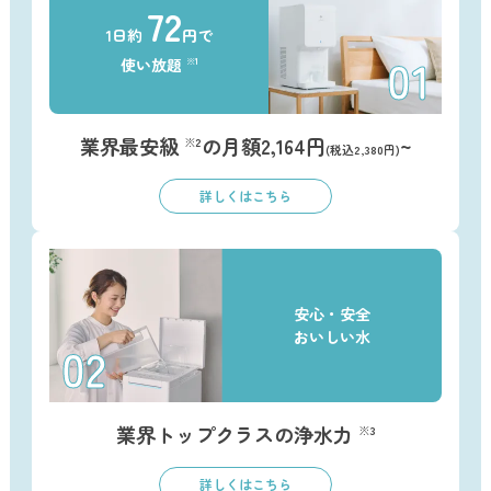
72
1日約
円で
使い放題
※1
業界最安級
の月額2,164円
~
※2
(税込2,380円)
詳しくはこちら
安心・安全
おいしい水
業界トップクラスの浄水力
※3
詳しくはこちら