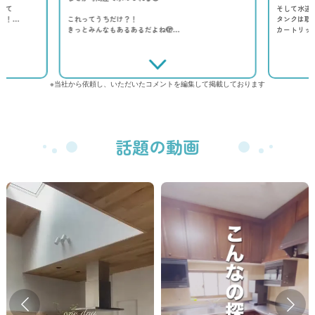
して
そして水道
ー！…
これってうちだけ？！
タンクは取
きっとみんなもあるあるだよね🫣…
カートリッ
※当社から依頼し、いただいたコメントを編集して掲載しております
話題の動画