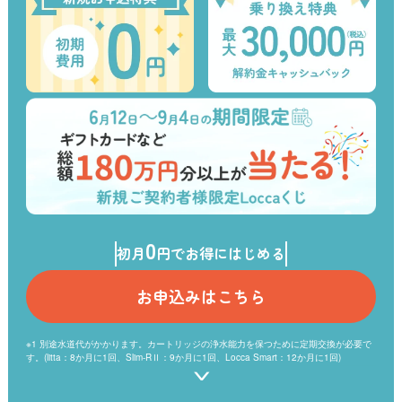
0
初月
円でお得にはじめる
お申込みはこちら
※1 別途水道代がかかります。カートリッジの浄水能力を保つために定期交換が必要で
す。(litta：8か月に1回、Slim-RⅡ：9か月に1回、Locca Smart：12か月に1回)
※2 当社を含む浄水型ウォーターサーバーを取扱う6社のうち水道水を注いで使用する
方式のウォーターサーバーで比較。（2026年4月現在）プレミアムウォーターを含む浄
水型ウォーターサーバーを取扱う6社のうち、以下の条件で比較し最安の月額利用料と