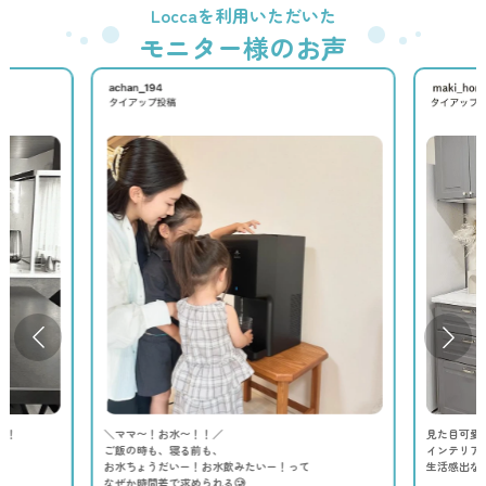
Loccaを利用いただいた
モニター様のお声
よ！
＼ママ〜！お水〜！！／
見た目可愛く
ご飯の時も、寝る前も、
インテリア
お水ちょうだいー！お水飲みたいー！って
生活感出ない
なぜか時間差で求められる🥲