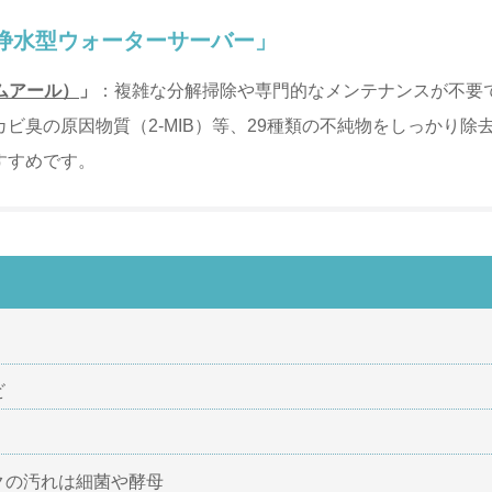
浄水型ウォーターサーバー」
リムアール）
」
：複雑な分解掃除や専門的なメンテナンスが不要
ビ臭の原因物質（2-MIB）等、29種類の不純物をしっかり除
すすめです。
ビ
クの汚れは細菌や酵母