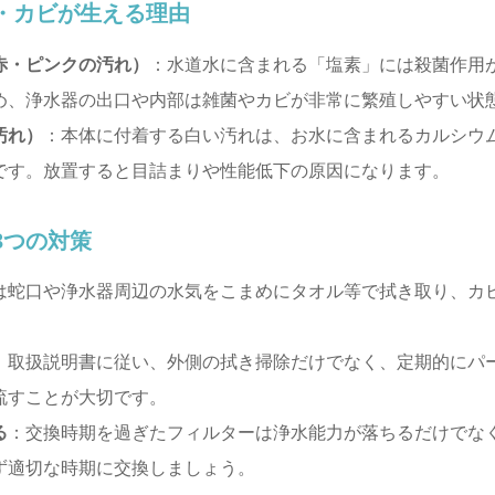
・カビが生える理由
赤・ピンクの汚れ）
：水道水に含まれる「塩素」には殺菌作用
め、浄水器の出口や内部は雑菌やカビが非常に繁殖しやすい状
汚れ）
：本体に付着する白い汚れは、お水に含まれるカルシウ
です。放置すると目詰まりや性能低下の原因になります。
3つの対策
は蛇口や浄水器周辺の水気をこまめにタオル等で拭き取り、カ
：取扱説明書に従い、外側の拭き掃除だけでなく、定期的にパ
流すことが大切です。
る
：交換時期を過ぎたフィルターは浄水能力が落ちるだけでな
ず適切な時期に交換しましょう。