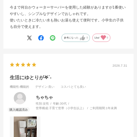
今まで何台かウォーターサーバーを使用した経験がありますが1番使い
やすいし、シンプルなデザインでおしゃれです。
使いたいときに冷たい水も熱いお湯も使えて便利です。小学生の子供
も自分で使えます。
参考になった
5
Like!
0
2026.7.31
生活にゆとりが𖤐´-
機能性
:機能的
デザイン
:良い
コスパ
:とても良い
ちゃちゃ
性別:
女性
年齢:
30代
世帯構成:
子育て世帯（小学生以上）
ご利用期間:
1年未満