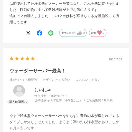
以前使用してた浄水機がメーカー廃業になり、これを機に乗り換えま
した 以前の物に比べて数段機能が上でお気に入りです
追加で２台購入しました この２台は私が経営してる介護施設にて活
躍してます
参考になった
2
Like!
0
2026.7.28
ウォーターサーバー最高！
機能性
:とても機能的
デザイン
:とても良い
コスパ
:とても良い
にいにゃ
性別:
女性
年齢:
40代
世帯構成:
子育て世帯（小学生以上）
ご利用期間:
1年未満
今まで浄水型ウォーターサーバーを知らずに普通の水が送られてくる
タイプしか知りませんでした。よくよく調べたら浄水型があり、しか
も月々安いです！