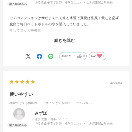
世帯構成:
子育て世帯（小学生以上）
ご利用期間:
1年未満
ウチのマンションはサビまで出て来る水道で真夏は生臭く飲むと必ず
腹痛で毎日ペットボトルの水を購入していました。
そしてロッカを発見！
最高です！重たいペットボトルの購入も無く廃棄も無し！毎日水道水
続きを読む
をロッカに補給するだけで、冷たく美味しい水が直ぐに飲める！ホン
ト最高です。
タンクの入れ替えも無くタンクの場所も要らない。
参考になった
3
Like!
0
これは手放せないですね。
心配なのは9ヶ月持つと言われるフィルターが実動どの位の効果がある
かですね。
2026.8.5
使いやすい
機能性
:とても機能的
デザイン
:とても良い
コスパ
:良い
みずほ
性別:
女性
年齢:
30代
世帯構成:
子育て世帯（小学生以上）
ご利用期間:
1年未満