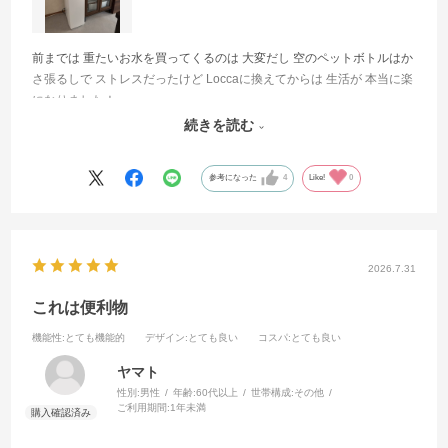
前までは 重たいお水を買ってくるのは 大変だし 空のペットボトルはか
さ張るしで ストレスだったけど Loccaに換えてからは 生活が 本当に楽
になりました！
家族5人だと すごくお水も飲むけど その都度 お水を足せばいいし いつ
続きを読む
でも 美味しいお水を飲めるし 最高です😚
参考になった
4
Like!
0
2026.7.31
これは便利物
機能性
:とても機能的
デザイン
:とても良い
コスパ
:とても良い
ヤマト
性別:
男性
年齢:
60代以上
世帯構成:
その他
ご利用期間:
1年未満