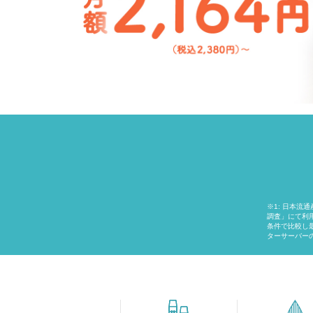
※1: 日本流
調査」にて利用
条件で比較し
ターサーバーの