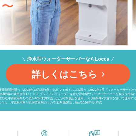
浄水型ウォーターサーバーならLocca
詳しくはこちら
通産業新聞社調べ（2025年12月末時点）※2: マイボイスコム調べ（2022年7月「ウォーターサーバ
経験者の満足度NO.1）※3: プレミアムウォーターを含む浄水型ウォーターサーバーを取扱う6社
最安の月額利用料との差が10%未満であったため本表記を使用。 <比較条件>水道水を注いで使用す
うち、月額利用料が原則定額制のもの/当社対象製品：litta/2026年4月時点