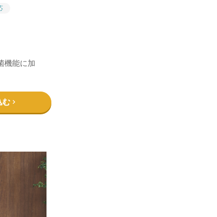
応
菌機能に加
込む