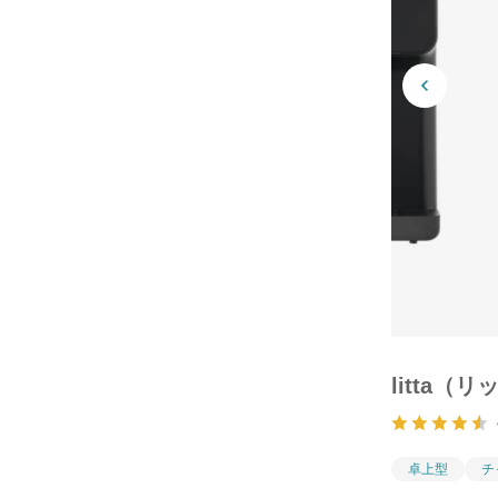
litta（リ
卓上型
チ